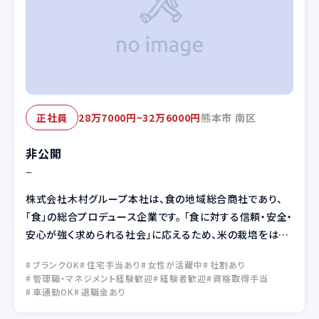
28万7000円~32万6000円
熊本市 南区
正社員
非公開
—
株式会社木村グループ本社は、食の地域総合商社であり、
「食」の総合プロデュース企業です。 「食に対する信頼・安全・
安心が強く求められる社会」に応えるため、米の栽培をはじ
め、原材料の調達、自社製品の製造、高品質な物流網、地域
ブランクOK
住宅手当あり
女性が活躍中
社割あり
に根ざした商品開発・販売、売場の企画・提案など、全てにこ
管理職・マネジメント経験歓迎
経験者歓迎
資格取得手当
だわります。 「おいしい暮らし」を木村からお届けします。
車通勤OK
退職金あり